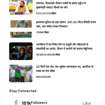
व्यवस्था, विधायकों-विधान पार्षदों के क्षमता वर्द्धन पर
मुख्यमंत्री सम्राट चौधरी का जोर
EDUCATION
बिहार
इमामगंज पुलिस का बड़ा एक्शन: 341.82 लीटर विदेशी शराब
जब्त, कार समेत तस्कर गिरफ्तार
CRIME
बिहार
नवगछिया में मध निषेध टीम पर वसूली और महिलाओं से
बदतमीजी का आरोप, विभाग ने आरोपों को बताया बेबुनियाद
NEWS
SHARABI
बिहार
25 दिनों तक गांव-गांव पहुंचेगा जागरूकता रथ, डायरिया से
बचाव का देगा संदेश
INDIA
NEWS
Stay Connected
161k
Like
Followers