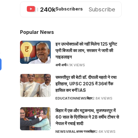
240k
Subscribe
Subscribers
Popular News
इन उपभोक्ताओं को नहीं मिलेगा 125 यूनिट
फ्री बिजली का लाभ, सरकार ने जारी की
गाइडलाइन
अभी अभी
4.1K VIEWS
समस्तीपुर की बेटी डॉ. दीपाली महतो ने रचा
इतिहास, UPSC 2025 में 36वां रैंक
हासिल कर बनीं IAS
EDUCATION
NEWS
बिहार
2.8K VIEWS
बिहार में एक और मटुकनाथ, मुजफ्फरपुर में
60 साल के प्रिंसिपल ने 28 वर्षीय टीचर से
नेपाल में रचाई शादी
NEWS
VIRAL
अजब गजब
बिहार
2.6K VIEWS