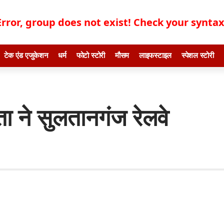
Error, group does not exist! Check your syntax!
टेक एंड एजुकेशन
धर्म
फोटो स्टोरी
मौसम
लाइफस्टाइल
स्पेशल स्टोरी
ा ने सुलतानगंज रेलवे