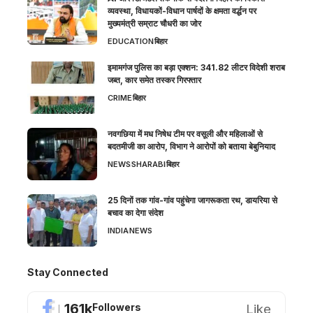
व्यवस्था, विधायकों-विधान पार्षदों के क्षमता वर्द्धन पर
मुख्यमंत्री सम्राट चौधरी का जोर
EDUCATION
बिहार
इमामगंज पुलिस का बड़ा एक्शन: 341.82 लीटर विदेशी शराब
जब्त, कार समेत तस्कर गिरफ्तार
CRIME
बिहार
नवगछिया में मध निषेध टीम पर वसूली और महिलाओं से
बदतमीजी का आरोप, विभाग ने आरोपों को बताया बेबुनियाद
NEWS
SHARABI
बिहार
25 दिनों तक गांव-गांव पहुंचेगा जागरूकता रथ, डायरिया से
बचाव का देगा संदेश
INDIA
NEWS
Stay Connected
161k
Like
Followers