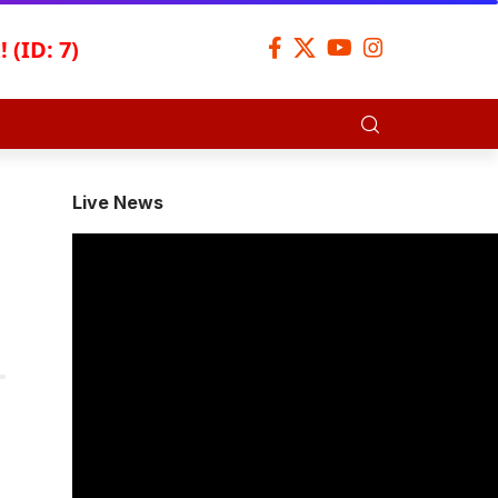
 (ID: 7)
Live News