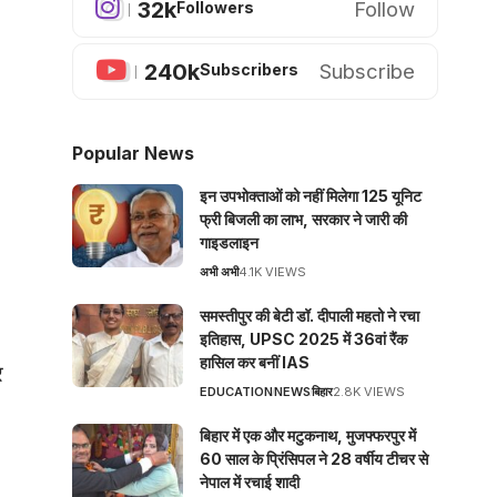
32k
Follow
Followers
240k
Subscribe
Subscribers
Popular News
इन उपभोक्ताओं को नहीं मिलेगा 125 यूनिट
फ्री बिजली का लाभ, सरकार ने जारी की
गाइडलाइन
अभी अभी
4.1K VIEWS
समस्तीपुर की बेटी डॉ. दीपाली महतो ने रचा
इतिहास, UPSC 2025 में 36वां रैंक
हासिल कर बनीं IAS
र
EDUCATION
NEWS
बिहार
2.8K VIEWS
बिहार में एक और मटुकनाथ, मुजफ्फरपुर में
60 साल के प्रिंसिपल ने 28 वर्षीय टीचर से
नेपाल में रचाई शादी