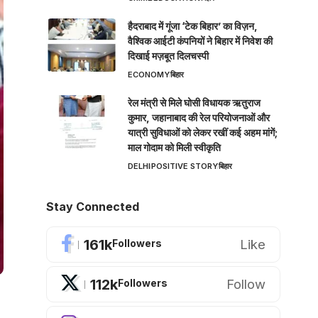
हैदराबाद में गूंजा ‘टेक बिहार’ का विज़न,
वैश्विक आईटी कंपनियों ने बिहार में निवेश की
दिखाई मज़बूत दिलचस्पी
ECONOMY
बिहार
रेल मंत्री से मिले घोसी विधायक ऋतुराज
कुमार, जहानाबाद की रेल परियोजनाओं और
यात्री सुविधाओं को लेकर रखीं कई अहम मांगें;
माल गोदाम को मिली स्वीकृति
DELHI
POSITIVE STORY
बिहार
Stay Connected
161k
Like
Followers
112k
Follow
Followers