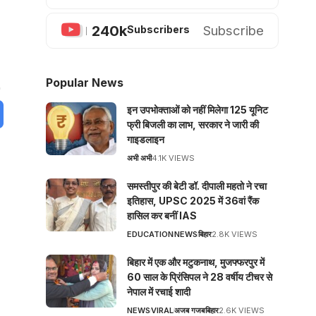
240k
Subscribe
Subscribers
Popular News
इन उपभोक्ताओं को नहीं मिलेगा 125 यूनिट
फ्री बिजली का लाभ, सरकार ने जारी की
गाइडलाइन
अभी अभी
4.1K VIEWS
समस्तीपुर की बेटी डॉ. दीपाली महतो ने रचा
इतिहास, UPSC 2025 में 36वां रैंक
हासिल कर बनीं IAS
EDUCATION
NEWS
बिहार
2.8K VIEWS
बिहार में एक और मटुकनाथ, मुजफ्फरपुर में
60 साल के प्रिंसिपल ने 28 वर्षीय टीचर से
नेपाल में रचाई शादी
NEWS
VIRAL
अजब गजब
बिहार
2.6K VIEWS