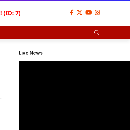
 (ID: 7)
Live News