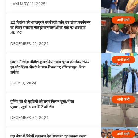
JANUARY 11, 2025
अभी अभी
22 दिसंबर को भागलपुर में कार्यकर्ता दर्शन सह संवाद कार्यक्रम
को लेकर राजद के सैकड़ों कार्यकर्ताओं को बांटे गए आईकार्ड
और टोपी
DECEMBER 21, 2024
अभी अभी
एक्शन में सीएम नीतीश कुमार विधानसभा चुनाव को लेकर संजय
झा और विजय चौधरी के साथ निकल गए बख्तियारपुर, किया
समीक्षा
JULY 9, 2024
अभी अभी
पूर्णिया की दो युवतियों को शराब पिलान दुष्क/र्म का
प्रयास,पहुंची डायल 112 की टीम
DECEMBER 31, 2024
अभी अभी
महा दंगल में विदेशी पहलवान देवा थापा का रहा दबदबा जलवा