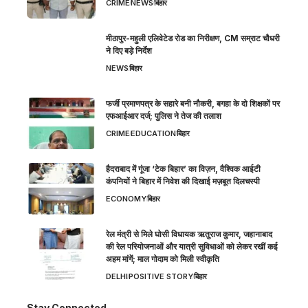
CRIME
NEWS
बिहार
मीठापुर-महुली एलिवेटेड रोड का निरीक्षण, CM सम्राट चौधरी
ने दिए बड़े निर्देश
NEWS
बिहार
फर्जी प्रमाणपत्र के सहारे बनी नौकरी, बगहा के दो शिक्षकों पर
एफआईआर दर्ज; पुलिस ने तेज की तलाश
CRIME
EDUCATION
बिहार
हैदराबाद में गूंजा ‘टेक बिहार’ का विज़न, वैश्विक आईटी
कंपनियों ने बिहार में निवेश की दिखाई मज़बूत दिलचस्पी
ECONOMY
बिहार
रेल मंत्री से मिले घोसी विधायक ऋतुराज कुमार, जहानाबाद
की रेल परियोजनाओं और यात्री सुविधाओं को लेकर रखीं कई
अहम मांगें; माल गोदाम को मिली स्वीकृति
DELHI
POSITIVE STORY
बिहार
Stay Connected