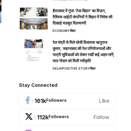
हैदराबाद में गूंजा ‘टेक बिहार’ का विज़न,
वैश्विक आईटी कंपनियों ने बिहार में निवेश की
दिखाई मज़बूत दिलचस्पी
ECONOMY
बिहार
रेल मंत्री से मिले घोसी विधायक ऋतुराज
कुमार, जहानाबाद की रेल परियोजनाओं और
यात्री सुविधाओं को लेकर रखीं कई अहम मांगें;
माल गोदाम को मिली स्वीकृति
DELHI
POSITIVE STORY
बिहार
Stay Connected
161k
Like
Followers
112k
Follow
Followers