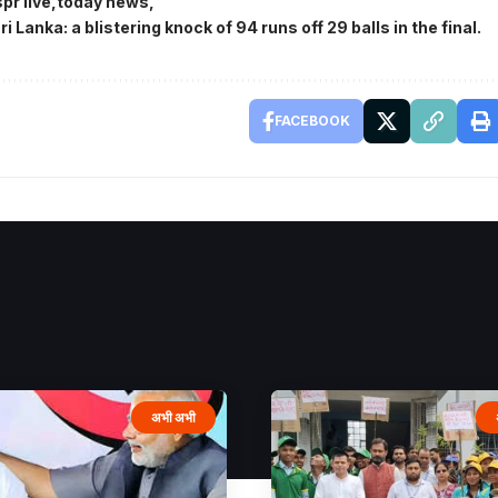
pr live
today news
Lanka: a blistering knock of 94 runs off 29 balls in the final.
FACEBOOK
अभी अभी