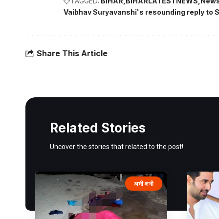
TAGGED:
BIHAR
BIHARLATESTNEWS
News
Vaibhav Suryavanshi's resounding reply to Sri 
Share This Article
Related Stories
Uncover the stories that related to the post!
अभी अभी