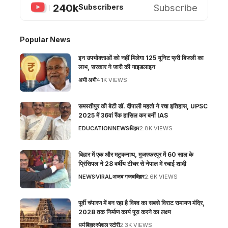
240k
Subscribe
Subscribers
Popular News
इन उपभोक्ताओं को नहीं मिलेगा 125 यूनिट फ्री बिजली का
लाभ, सरकार ने जारी की गाइडलाइन
अभी अभी
4.1K VIEWS
समस्तीपुर की बेटी डॉ. दीपाली महतो ने रचा इतिहास, UPSC
2025 में 36वां रैंक हासिल कर बनीं IAS
EDUCATION
NEWS
बिहार
2.8K VIEWS
बिहार में एक और मटुकनाथ, मुजफ्फरपुर में 60 साल के
प्रिंसिपल ने 28 वर्षीय टीचर से नेपाल में रचाई शादी
NEWS
VIRAL
अजब गजब
बिहार
2.6K VIEWS
पूर्वी चंपारण में बन रहा है विश्व का सबसे विराट रामायण मंदिर,
2028 तक निर्माण कार्य पूरा करने का लक्ष्य
धर्म
बिहार
स्पेशल स्टोरी
2.3K VIEWS