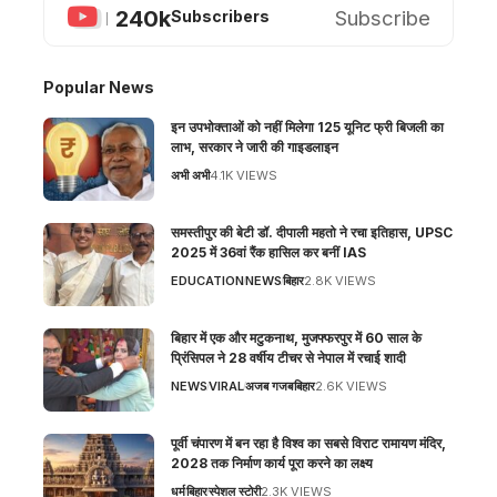
240k
Subscribe
Subscribers
Popular News
इन उपभोक्ताओं को नहीं मिलेगा 125 यूनिट फ्री बिजली का
लाभ, सरकार ने जारी की गाइडलाइन
अभी अभी
4.1K VIEWS
समस्तीपुर की बेटी डॉ. दीपाली महतो ने रचा इतिहास, UPSC
2025 में 36वां रैंक हासिल कर बनीं IAS
EDUCATION
NEWS
बिहार
2.8K VIEWS
बिहार में एक और मटुकनाथ, मुजफ्फरपुर में 60 साल के
प्रिंसिपल ने 28 वर्षीय टीचर से नेपाल में रचाई शादी
NEWS
VIRAL
अजब गजब
बिहार
2.6K VIEWS
पूर्वी चंपारण में बन रहा है विश्व का सबसे विराट रामायण मंदिर,
2028 तक निर्माण कार्य पूरा करने का लक्ष्य
धर्म
बिहार
स्पेशल स्टोरी
2.3K VIEWS