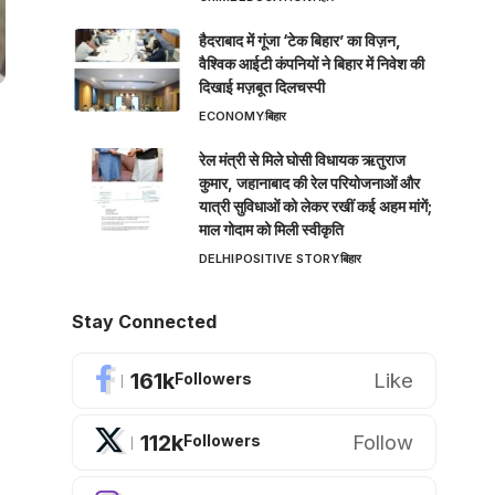
हैदराबाद में गूंजा ‘टेक बिहार’ का विज़न,
वैश्विक आईटी कंपनियों ने बिहार में निवेश की
दिखाई मज़बूत दिलचस्पी
ECONOMY
बिहार
रेल मंत्री से मिले घोसी विधायक ऋतुराज
कुमार, जहानाबाद की रेल परियोजनाओं और
यात्री सुविधाओं को लेकर रखीं कई अहम मांगें;
माल गोदाम को मिली स्वीकृति
DELHI
POSITIVE STORY
बिहार
Stay Connected
161k
Like
Followers
112k
Follow
Followers