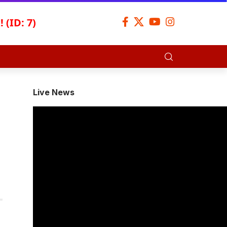
 (ID: 7)
Live News