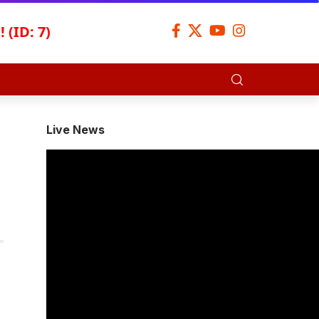
 (ID: 7)
Live News