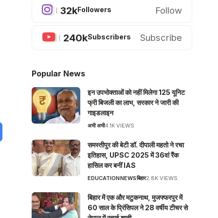
32k
Follow
Followers
240k
Subscribe
Subscribers
Popular News
इन उपभोक्ताओं को नहीं मिलेगा 125 यूनिट
फ्री बिजली का लाभ, सरकार ने जारी की
गाइडलाइन
अभी अभी
4.1K VIEWS
समस्तीपुर की बेटी डॉ. दीपाली महतो ने रचा
इतिहास, UPSC 2025 में 36वां रैंक
हासिल कर बनीं IAS
EDUCATION
NEWS
बिहार
2.8K VIEWS
बिहार में एक और मटुकनाथ, मुजफ्फरपुर में
60 साल के प्रिंसिपल ने 28 वर्षीय टीचर से
नेपाल में रचाई शादी