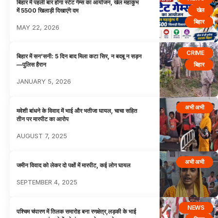
बिहार में पहली बार होगा स्टेट गेम्स का आयोजन, खेल महाकुंभ
खेल
में 5500 खिलाड़ी दिखाएंगे दम
बिहार
MAY 22, 2026
CRIME
बिहार में सन’सनी: 5 दिन बाद मिला कटा सिर, न बदबू न सड़न
बिहार
—पुलिस हैरान
JANUARY 5, 2026
अभी अभी
मवेशी बांधने के विवाद में भाई और भतीजा घायल, चाचा सहित
तीन पर मारपीट का आरोप
AUGUST 7, 2025
अभी अभी
जमीन विवाद को लेकर दो पक्षों में मारपीट, कई लोग घायल
SEPTEMBER 4, 2025
NEWS
पश्चिम चंपारण में तिलक समारोह बना रणक्षेत्र,लड़की के भाई