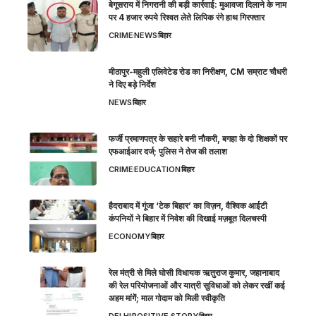
बेगूसराय में निगरानी की बड़ी कार्रवाई: मुआवजा दिलाने के नाम
पर 4 हजार रुपये रिश्वत लेते लिपिक रंगे हाथ गिरफ्तार
CRIME
NEWS
बिहार
मीठापुर-महुली एलिवेटेड रोड का निरीक्षण, CM सम्राट चौधरी
ने दिए बड़े निर्देश
NEWS
बिहार
फर्जी प्रमाणपत्र के सहारे बनी नौकरी, बगहा के दो शिक्षकों पर
एफआईआर दर्ज; पुलिस ने तेज की तलाश
CRIME
EDUCATION
बिहार
हैदराबाद में गूंजा ‘टेक बिहार’ का विज़न, वैश्विक आईटी
कंपनियों ने बिहार में निवेश की दिखाई मज़बूत दिलचस्पी
ECONOMY
बिहार
रेल मंत्री से मिले घोसी विधायक ऋतुराज कुमार, जहानाबाद
की रेल परियोजनाओं और यात्री सुविधाओं को लेकर रखीं कई
अहम मांगें; माल गोदाम को मिली स्वीकृति
DELHI
POSITIVE STORY
बिहार