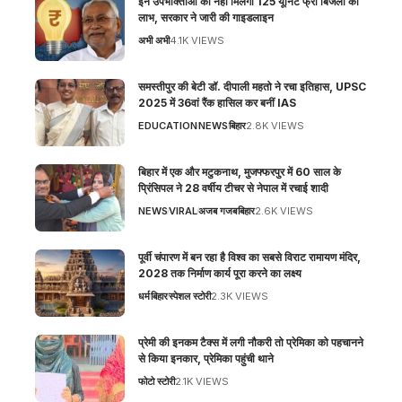
इन उपभोक्ताओं को नहीं मिलेगा 125 यूनिट फ्री बिजली का
लाभ, सरकार ने जारी की गाइडलाइन
अभी अभी
4.1K VIEWS
समस्तीपुर की बेटी डॉ. दीपाली महतो ने रचा इतिहास, UPSC
2025 में 36वां रैंक हासिल कर बनीं IAS
EDUCATION
NEWS
बिहार
2.8K VIEWS
बिहार में एक और मटुकनाथ, मुजफ्फरपुर में 60 साल के
प्रिंसिपल ने 28 वर्षीय टीचर से नेपाल में रचाई शादी
NEWS
VIRAL
अजब गजब
बिहार
2.6K VIEWS
पूर्वी चंपारण में बन रहा है विश्व का सबसे विराट रामायण मंदिर,
2028 तक निर्माण कार्य पूरा करने का लक्ष्य
धर्म
बिहार
स्पेशल स्टोरी
2.3K VIEWS
प्रेमी की इनकम टैक्स में लगी नौकरी तो प्रेमिका को पहचानने
से किया इनकार, प्रेमिका पहुंची थाने
फोटो स्टोरी
2.1K VIEWS