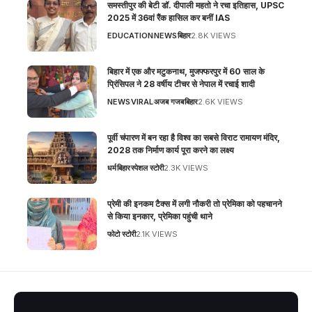
समस्तीपुर की बेटी डॉ. दीपाली महतो ने रचा इतिहास, UPSC
2025 में 36वां रैंक हासिल कर बनीं IAS
EDUCATION
NEWS
बिहार
2.8K VIEWS
बिहार में एक और मटुकनाथ, मुजफ्फरपुर में 60 साल के
प्रिंसिपल ने 28 वर्षीय टीचर से नेपाल में रचाई शादी
NEWS
VIRAL
अजब गजब
बिहार
2.6K VIEWS
पूर्वी चंपारण में बन रहा है विश्व का सबसे विराट रामायण मंदिर,
2028 तक निर्माण कार्य पूरा करने का लक्ष्य
धर्म
बिहार
स्पेशल स्टोरी
2.3K VIEWS
प्रेमी की इनकम टैक्स में लगी नौकरी तो प्रेमिका को पहचानने
से किया इनकार, प्रेमिका पहुंची थाने
फोटो स्टोरी
2.1K VIEWS