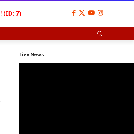
 (ID: 7)
Live News