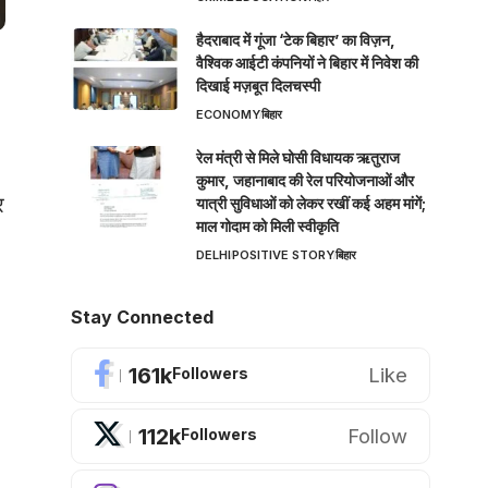
हैदराबाद में गूंजा ‘टेक बिहार’ का विज़न,
वैश्विक आईटी कंपनियों ने बिहार में निवेश की
दिखाई मज़बूत दिलचस्पी
ECONOMY
बिहार
रेल मंत्री से मिले घोसी विधायक ऋतुराज
कुमार, जहानाबाद की रेल परियोजनाओं और
र
यात्री सुविधाओं को लेकर रखीं कई अहम मांगें;
माल गोदाम को मिली स्वीकृति
DELHI
POSITIVE STORY
बिहार
Stay Connected
161k
Like
Followers
112k
Follow
Followers