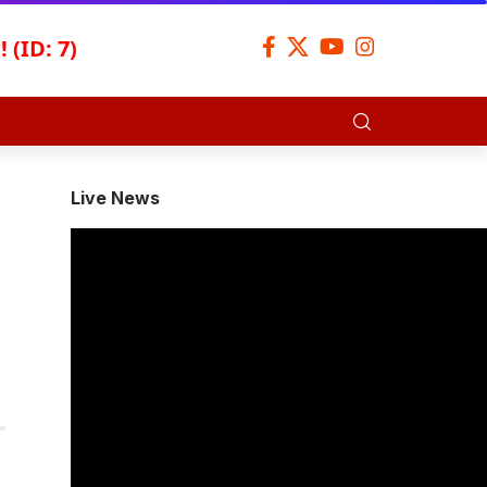
 (ID: 7)
Live News