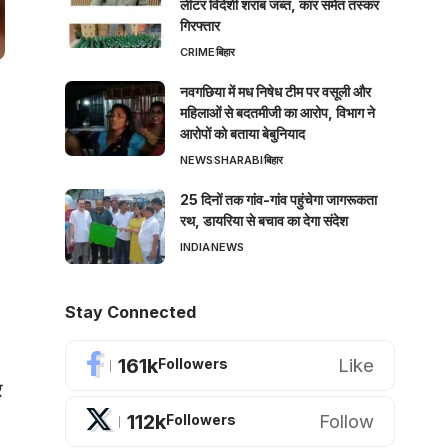
लीटर विदेशी शराब जब्त, कार समेत तस्कर
गिरफ्तार
CRIME
बिहार
नवगछिया में मध निषेध टीम पर वसूली और
महिलाओं से बदतमीजी का आरोप, विभाग ने
आरोपों को बताया बेबुनियाद
NEWS
SHARABI
बिहार
25 दिनों तक गांव-गांव पहुंचेगा जागरूकता
रथ, डायरिया से बचाव का देगा संदेश
INDIA
NEWS
Stay Connected
161k
Like
Followers
र
112k
Follow
Followers