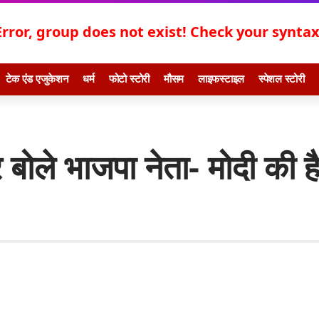
Error, group does not exist! Check your syntax!
टेक एंड एजुकेशन
धर्म
फोटो स्टोरी
मौसम
लाइफस्टाइल
स्पेशल स्टोरी
 बोले भाजपा नेता- मोदी की ह