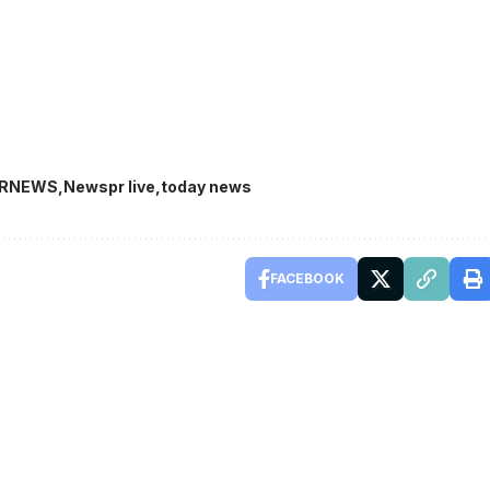
ARNEWS
Newspr live
today news
FACEBOOK