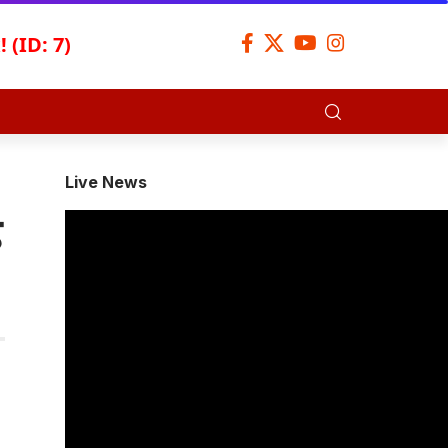
 (ID: 7)
Live News
ै