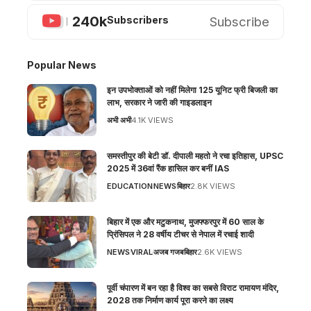
240k
Subscribe
Subscribers
Popular News
इन उपभोक्ताओं को नहीं मिलेगा 125 यूनिट फ्री बिजली का
लाभ, सरकार ने जारी की गाइडलाइन
अभी अभी
4.1K VIEWS
समस्तीपुर की बेटी डॉ. दीपाली महतो ने रचा इतिहास, UPSC
2025 में 36वां रैंक हासिल कर बनीं IAS
EDUCATION
NEWS
बिहार
2.8K VIEWS
बिहार में एक और मटुकनाथ, मुजफ्फरपुर में 60 साल के
प्रिंसिपल ने 28 वर्षीय टीचर से नेपाल में रचाई शादी
NEWS
VIRAL
अजब गजब
बिहार
2.6K VIEWS
पूर्वी चंपारण में बन रहा है विश्व का सबसे विराट रामायण मंदिर,
2028 तक निर्माण कार्य पूरा करने का लक्ष्य