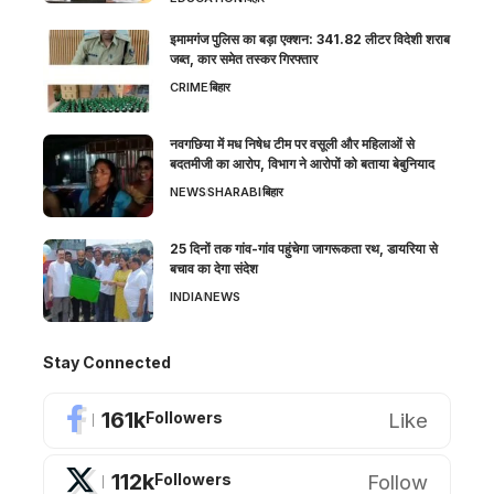
इमामगंज पुलिस का बड़ा एक्शन: 341.82 लीटर विदेशी शराब
जब्त, कार समेत तस्कर गिरफ्तार
CRIME
बिहार
नवगछिया में मध निषेध टीम पर वसूली और महिलाओं से
बदतमीजी का आरोप, विभाग ने आरोपों को बताया बेबुनियाद
NEWS
SHARABI
बिहार
25 दिनों तक गांव-गांव पहुंचेगा जागरूकता रथ, डायरिया से
बचाव का देगा संदेश
INDIA
NEWS
Stay Connected
161k
Like
Followers
112k
Follow
Followers