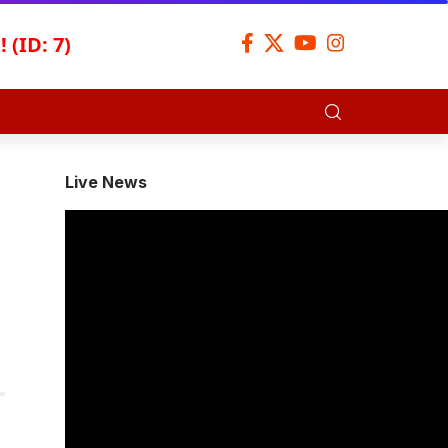
 (ID: 7)
Live News