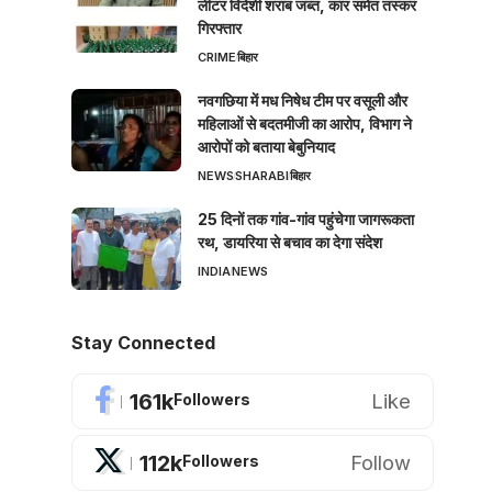
लीटर विदेशी शराब जब्त, कार समेत तस्कर
गिरफ्तार
CRIME
बिहार
नवगछिया में मध निषेध टीम पर वसूली और
महिलाओं से बदतमीजी का आरोप, विभाग ने
आरोपों को बताया बेबुनियाद
NEWS
SHARABI
बिहार
25 दिनों तक गांव-गांव पहुंचेगा जागरूकता
रथ, डायरिया से बचाव का देगा संदेश
INDIA
NEWS
Stay Connected
161k
Like
Followers
112k
Follow
Followers