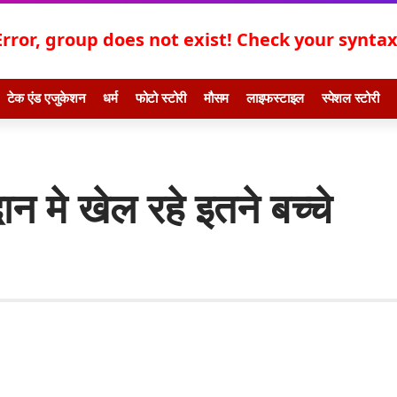
Error, group does not exist! Check your syntax!
टेक एंड एजुकेशन
धर्म
फोटो स्टोरी
मौसम
लाइफस्टाइल
स्पेशल स्टोरी
दान मे खेल रहे इतने बच्चे