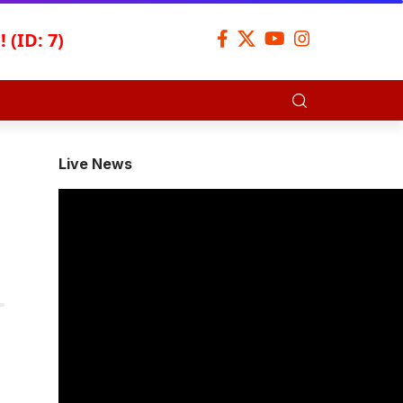
 (ID: 7)
Live News