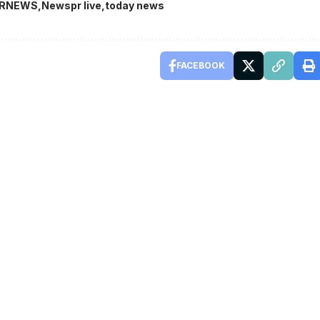
ARNEWS
Newspr live
today news
FACEBOOK