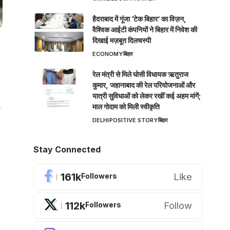
हैदराबाद में गूंजा ‘टेक बिहार’ का विज़न,
वैश्विक आईटी कंपनियों ने बिहार में निवेश की
दिखाई मज़बूत दिलचस्पी
ECONOMY
बिहार
रेल मंत्री से मिले घोसी विधायक ऋतुराज
कुमार, जहानाबाद की रेल परियोजनाओं और
यात्री सुविधाओं को लेकर रखीं कई अहम मांगें;
माल गोदाम को मिली स्वीकृति
DELHI
POSITIVE STORY
बिहार
Stay Connected
161k
Like
Followers
112k
Follow
Followers