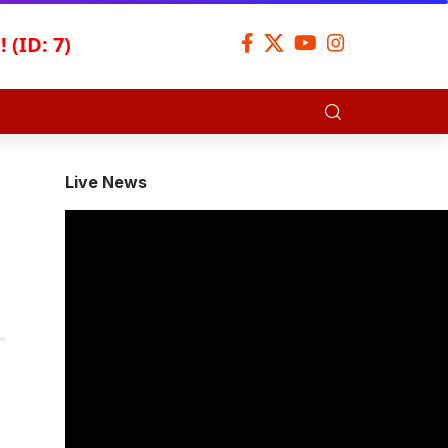
 (ID: 7)
Live News