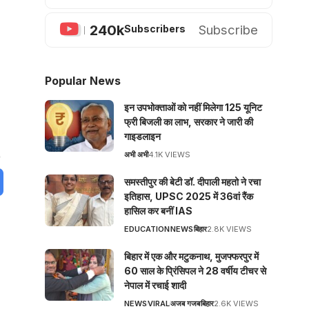
240k
Subscribe
Subscribers
Popular News
इन उपभोक्ताओं को नहीं मिलेगा 125 यूनिट
फ्री बिजली का लाभ, सरकार ने जारी की
गाइडलाइन
अभी अभी
4.1K VIEWS
समस्तीपुर की बेटी डॉ. दीपाली महतो ने रचा
इतिहास, UPSC 2025 में 36वां रैंक
हासिल कर बनीं IAS
EDUCATION
NEWS
बिहार
2.8K VIEWS
बिहार में एक और मटुकनाथ, मुजफ्फरपुर में
60 साल के प्रिंसिपल ने 28 वर्षीय टीचर से
नेपाल में रचाई शादी
NEWS
VIRAL
अजब गजब
बिहार
2.6K VIEWS