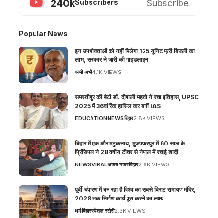
240k
Subscribe
Subscribers
Popular News
इन उपभोक्ताओं को नहीं मिलेगा 125 यूनिट फ्री बिजली का
लाभ, सरकार ने जारी की गाइडलाइन
अभी अभी
4.1K VIEWS
समस्तीपुर की बेटी डॉ. दीपाली महतो ने रचा इतिहास, UPSC
2025 में 36वां रैंक हासिल कर बनीं IAS
EDUCATION
NEWS
बिहार
2.8K VIEWS
बिहार में एक और मटुकनाथ, मुजफ्फरपुर में 60 साल के
प्रिंसिपल ने 28 वर्षीय टीचर से नेपाल में रचाई शादी
NEWS
VIRAL
अजब गजब
बिहार
2.6K VIEWS
पूर्वी चंपारण में बन रहा है विश्व का सबसे विराट रामायण मंदिर,
2028 तक निर्माण कार्य पूरा करने का लक्ष्य
धर्म
बिहार
स्पेशल स्टोरी
2.3K VIEWS