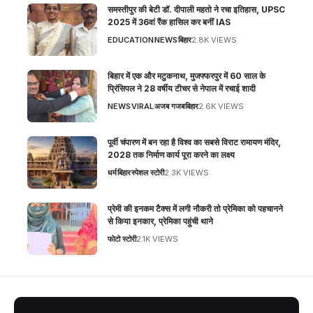
समस्तीपुर की बेटी डॉ. दीपाली महतो ने रचा इतिहास, UPSC
2025 में 36वां रैंक हासिल कर बनीं IAS
EDUCATION
NEWS
बिहार
2.8K VIEWS
बिहार में एक और मटुकनाथ, मुजफ्फरपुर में 60 साल के
प्रिंसिपल ने 28 वर्षीय टीचर से नेपाल में रचाई शादी
NEWS
VIRAL
अजब गजब
बिहार
2.6K VIEWS
पूर्वी चंपारण में बन रहा है विश्व का सबसे विराट रामायण मंदिर,
2028 तक निर्माण कार्य पूरा करने का लक्ष्य
धर्म
बिहार
स्पेशल स्टोरी
2.3K VIEWS
प्रेमी की इनकम टैक्स में लगी नौकरी तो प्रेमिका को पहचानने
से किया इनकार, प्रेमिका पहुंची थाने
फोटो स्टोरी
2.1K VIEWS