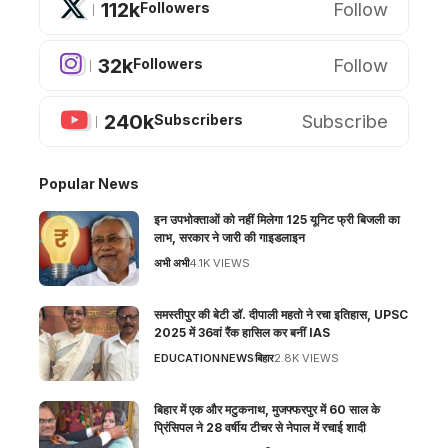
112k
Follow
Followers
32k
Follow
Followers
240k
Subscribe
Subscribers
Popular News
इन उपभोक्ताओं को नहीं मिलेगा 125 यूनिट फ्री बिजली का
लाभ, सरकार ने जारी की गाइडलाइन
अभी अभी
4.1K VIEWS
समस्तीपुर की बेटी डॉ. दीपाली महतो ने रचा इतिहास, UPSC
2025 में 36वां रैंक हासिल कर बनीं IAS
EDUCATION
NEWS
बिहार
2.8K VIEWS
बिहार में एक और मटुकनाथ, मुजफ्फरपुर में 60 साल के
प्रिंसिपल ने 28 वर्षीय टीचर से नेपाल में रचाई शादी