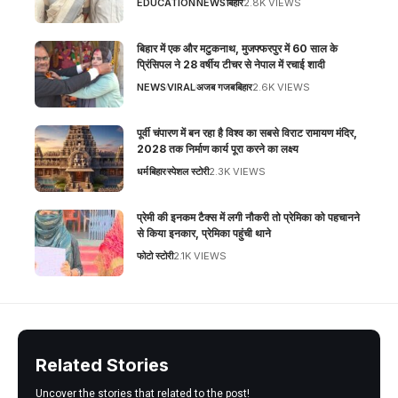
EDUCATION
NEWS
बिहार
2.8K VIEWS
बिहार में एक और मटुकनाथ, मुजफ्फरपुर में 60 साल के
प्रिंसिपल ने 28 वर्षीय टीचर से नेपाल में रचाई शादी
NEWS
VIRAL
अजब गजब
बिहार
2.6K VIEWS
पूर्वी चंपारण में बन रहा है विश्व का सबसे विराट रामायण मंदिर,
2028 तक निर्माण कार्य पूरा करने का लक्ष्य
धर्म
बिहार
स्पेशल स्टोरी
2.3K VIEWS
प्रेमी की इनकम टैक्स में लगी नौकरी तो प्रेमिका को पहचानने
से किया इनकार, प्रेमिका पहुंची थाने
फोटो स्टोरी
2.1K VIEWS
Related Stories
Uncover the stories that related to the post!