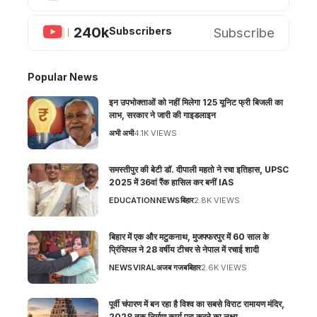
240k
Subscribe
Subscribers
Popular News
इन उपभोक्ताओं को नहीं मिलेगा 125 यूनिट फ्री बिजली का
लाभ, सरकार ने जारी की गाइडलाइन
अभी अभी
4.1K VIEWS
समस्तीपुर की बेटी डॉ. दीपाली महतो ने रचा इतिहास, UPSC
2025 में 36वां रैंक हासिल कर बनीं IAS
EDUCATION
NEWS
बिहार
2.8K VIEWS
बिहार में एक और मटुकनाथ, मुजफ्फरपुर में 60 साल के
प्रिंसिपल ने 28 वर्षीय टीचर से नेपाल में रचाई शादी
NEWS
VIRAL
अजब गजब
बिहार
2.6K VIEWS
पूर्वी चंपारण में बन रहा है विश्व का सबसे विराट रामायण मंदिर,
2028 तक निर्माण कार्य पूरा करने का लक्ष्य