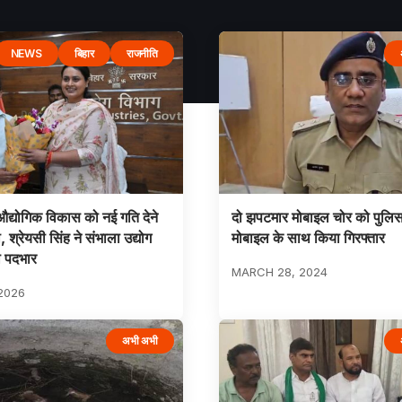
NEWS
बिहार
राजनीति
ं औद्योगिक विकास को नई गति देने
दो झपटमार मोबाइल चोर को पुलिस
, श्रेयसी सिंह ने संभाला उद्योग
मोबाइल के साथ किया गिरफ्तार
ा पदभार
MARCH 28, 2024
2026
अभी अभी