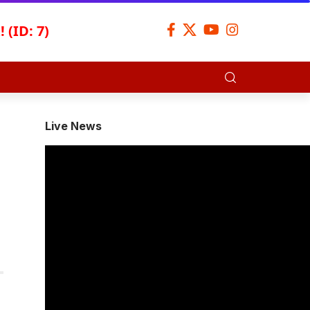
 (ID: 7)
Live News