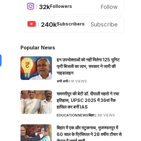
32k
Follow
Followers
240k
Subscribe
Subscribers
Popular News
इन उपभोक्ताओं को नहीं मिलेगा 125 यूनिट
फ्री बिजली का लाभ, सरकार ने जारी की
गाइडलाइन
अभी अभी
4.1K VIEWS
समस्तीपुर की बेटी डॉ. दीपाली महतो ने रचा
इतिहास, UPSC 2025 में 36वां रैंक
हासिल कर बनीं IAS
EDUCATION
NEWS
बिहार
2.8K VIEWS
बिहार में एक और मटुकनाथ, मुजफ्फरपुर में
60 साल के प्रिंसिपल ने 28 वर्षीय टीचर से
नेपाल में रचाई शादी