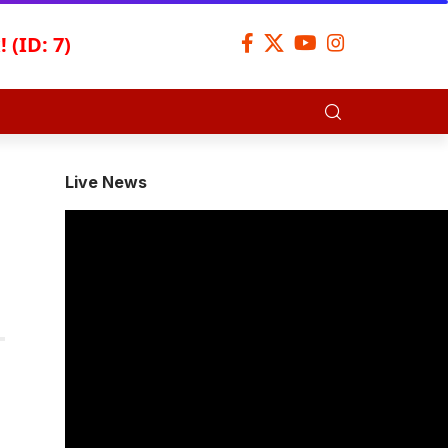
 (ID: 7)
Live News