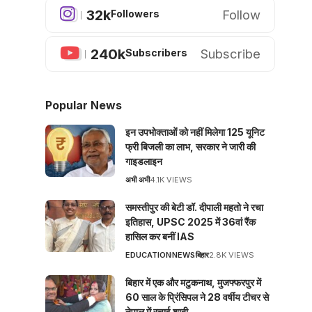
32k
Follow
Followers
240k
Subscribe
Subscribers
Popular News
इन उपभोक्ताओं को नहीं मिलेगा 125 यूनिट
फ्री बिजली का लाभ, सरकार ने जारी की
गाइडलाइन
अभी अभी
4.1K VIEWS
समस्तीपुर की बेटी डॉ. दीपाली महतो ने रचा
इतिहास, UPSC 2025 में 36वां रैंक
हासिल कर बनीं IAS
EDUCATION
NEWS
बिहार
2.8K VIEWS
बिहार में एक और मटुकनाथ, मुजफ्फरपुर में
60 साल के प्रिंसिपल ने 28 वर्षीय टीचर से
नेपाल में रचाई शादी