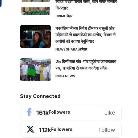
लीटर विदेशी शराब जब्त, कार समेत तस्कर
गिरफ्तार
CRIME
बिहार
नवगछिया में मध निषेध टीम पर वसूली और
महिलाओं से बदतमीजी का आरोप, विभाग ने
आरोपों को बताया बेबुनियाद
NEWS
SHARABI
बिहार
25 दिनों तक गांव-गांव पहुंचेगा जागरूकता
रथ, डायरिया से बचाव का देगा संदेश
INDIA
NEWS
Stay Connected
161k
Like
Followers
112k
Follow
Followers