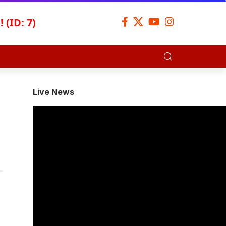
 (ID: 7)
Live News