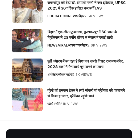
समस्तीपुर की बेटी डॉ. दीपाली महतो ने रचा इतिहास, UPSC
2025 में 36वां रैंक हासिल कर बनीं IAS
EDUCATION
NEWS
बिहार
2.8K VIEWS
बिहार में एक और मटुकनाथ, मुजफ्फरपुर में 60 साल के
प्रिंसिपल ने 28 वर्षीय टीचर से नेपाल में रचाई शादी
NEWS
VIRAL
अजब गजब
बिहार
2.6K VIEWS
पूर्वी चंपारण में बन रहा है विश्व का सबसे विराट रामायण मंदिर,
2028 तक निर्माण कार्य पूरा करने का लक्ष्य
धर्म
बिहार
स्पेशल स्टोरी
2.3K VIEWS
प्रेमी की इनकम टैक्स में लगी नौकरी तो प्रेमिका को पहचानने
से किया इनकार, प्रेमिका पहुंची थाने
फोटो स्टोरी
2.1K VIEWS