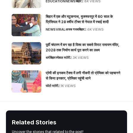
EDUCATION
NEWS
बिहार
2.8K VIEWS
बिहार में एक और मटुकनाथ, मुजफ्फरपुर में 60 साल के
प्रिंसिपल ने 28 वर्षीय टीचर से नेपाल में रचाई शादी
NEWS
VIRAL
अजब गजब
बिहार
2.6K VIEWS
पूर्वी चंपारण में बन रहा है विश्व का सबसे विराट रामायण मंदिर,
2028 तक निर्माण कार्य पूरा करने का लक्ष्य
धर्म
बिहार
स्पेशल स्टोरी
2.3K VIEWS
प्रेमी की इनकम टैक्स में लगी नौकरी तो प्रेमिका को पहचानने
से किया इनकार, प्रेमिका पहुंची थाने
फोटो स्टोरी
2.1K VIEWS
Related Stories
Uncover the stories that related to the post!