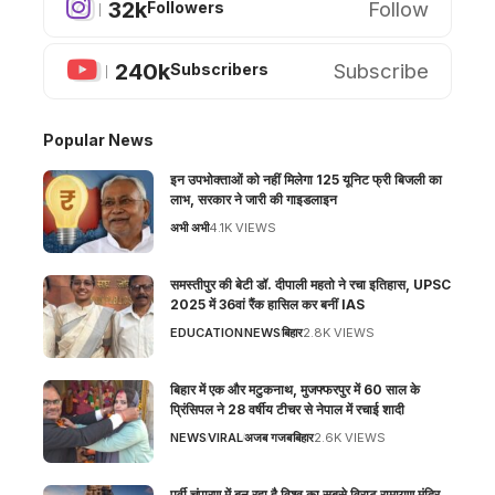
32k
Follow
Followers
240k
Subscribe
Subscribers
Popular News
इन उपभोक्ताओं को नहीं मिलेगा 125 यूनिट फ्री बिजली का
लाभ, सरकार ने जारी की गाइडलाइन
अभी अभी
4.1K VIEWS
समस्तीपुर की बेटी डॉ. दीपाली महतो ने रचा इतिहास, UPSC
2025 में 36वां रैंक हासिल कर बनीं IAS
EDUCATION
NEWS
बिहार
2.8K VIEWS
बिहार में एक और मटुकनाथ, मुजफ्फरपुर में 60 साल के
प्रिंसिपल ने 28 वर्षीय टीचर से नेपाल में रचाई शादी
NEWS
VIRAL
अजब गजब
बिहार
2.6K VIEWS
पूर्वी चंपारण में बन रहा है विश्व का सबसे विराट रामायण मंदिर,