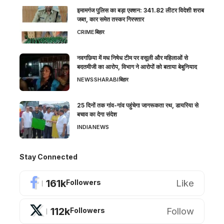
इमामगंज पुलिस का बड़ा एक्शन: 341.82 लीटर विदेशी शराब
जब्त, कार समेत तस्कर गिरफ्तार
CRIME
बिहार
नवगछिया में मध निषेध टीम पर वसूली और महिलाओं से
बदतमीजी का आरोप, विभाग ने आरोपों को बताया बेबुनियाद
NEWS
SHARABI
बिहार
25 दिनों तक गांव-गांव पहुंचेगा जागरूकता रथ, डायरिया से
बचाव का देगा संदेश
INDIA
NEWS
Stay Connected
161k
Like
Followers
112k
Follow
Followers