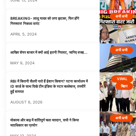
JUNE 15, 2024
अभी अभी
BREAKING- लालू यादव को लगा झटका, फिर होंगे
गिरफ्तार! निकला वारंट
APRIL 5, 2024
अभी अभी
आखिर शेयर बाजार में क्यों आई इतनी गिरावट, जानिए वजह…
MAY 9, 2024
VIRAL
RBI में कितनी सैलरी पाते हैं ईशान किशन? पटना कार्यालय में
बिहार
ID कार्ड के साथ दिखे टीम इंडिया के स्टार बल्लेबाज, तस्वीरें
हुईं वायरल
AUGUST 6, 2026
अभी अभी
मोकामा और बाढ़ में शांतिपूर्ण चला मतदान, सभी ने किया
मताधिकार का प्रयोग
MAY 13, 2024