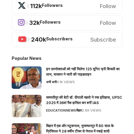
112k
Follow
Followers
32k
Follow
Followers
240k
Subscribe
Subscribers
Popular News
इन उपभोक्ताओं को नहीं मिलेगा 125 यूनिट फ्री बिजली का
लाभ, सरकार ने जारी की गाइडलाइन
अभी अभी
4.1K VIEWS
समस्तीपुर की बेटी डॉ. दीपाली महतो ने रचा इतिहास, UPSC
2025 में 36वां रैंक हासिल कर बनीं IAS
EDUCATION
NEWS
बिहार
2.8K VIEWS
बिहार में एक और मटुकनाथ, मुजफ्फरपुर में 60 साल के
प्रिंसिपल ने 28 वर्षीय टीचर से नेपाल में रचाई शादी