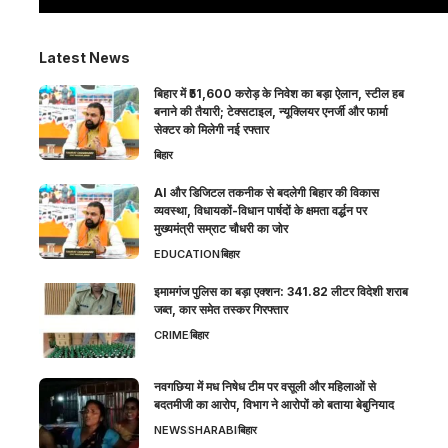
Latest News
बिहार में ₹51,600 करोड़ के निवेश का बड़ा ऐलान, स्टील हब
बनाने की तैयारी; टेक्सटाइल, न्यूक्लियर एनर्जी और फार्मा
सेक्टर को मिलेगी नई रफ्तार
बिहार
AI और डिजिटल तकनीक से बदलेगी बिहार की विकास
व्यवस्था, विधायकों-विधान पार्षदों के क्षमता वर्द्धन पर
मुख्यमंत्री सम्राट चौधरी का जोर
EDUCATION
बिहार
इमामगंज पुलिस का बड़ा एक्शन: 341.82 लीटर विदेशी शराब
जब्त, कार समेत तस्कर गिरफ्तार
CRIME
बिहार
नवगछिया में मध निषेध टीम पर वसूली और महिलाओं से
बदतमीजी का आरोप, विभाग ने आरोपों को बताया बेबुनियाद
NEWS
SHARABI
बिहार