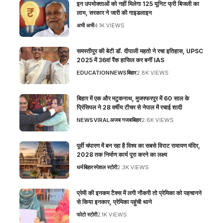
इन उपभोक्ताओं को नहीं मिलेगा 125 यूनिट फ्री बिजली का
लाभ, सरकार ने जारी की गाइडलाइन
अभी अभी
4.1K VIEWS
समस्तीपुर की बेटी डॉ. दीपाली महतो ने रचा इतिहास, UPSC
2025 में 36वां रैंक हासिल कर बनीं IAS
EDUCATION
NEWS
बिहार
2.8K VIEWS
बिहार में एक और मटुकनाथ, मुजफ्फरपुर में 60 साल के
प्रिंसिपल ने 28 वर्षीय टीचर से नेपाल में रचाई शादी
NEWS
VIRAL
अजब गजब
बिहार
2.6K VIEWS
पूर्वी चंपारण में बन रहा है विश्व का सबसे विराट रामायण मंदिर,
2028 तक निर्माण कार्य पूरा करने का लक्ष्य
धर्म
बिहार
स्पेशल स्टोरी
2.3K VIEWS
प्रेमी की इनकम टैक्स में लगी नौकरी तो प्रेमिका को पहचानने
से किया इनकार, प्रेमिका पहुंची थाने
फोटो स्टोरी
2.1K VIEWS