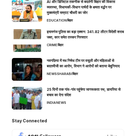
AI और डिजिटल तकनीक से बदलेगी बिहार की विकास
व्यवस्था, विधायकों-विधान पार्षदों के क्षमता वर्द्धन पर
मुख्यमंत्री सम्राट चौधरी का जोर
EDUCATION
बिहार
इमामगंज पुलिस का बड़ा एक्शन: 341.82 लीटर विदेशी शराब
जब्त, कार समेत तस्कर गिरफ्तार
CRIME
बिहार
नवगछिया में मध निषेध टीम पर वसूली और महिलाओं से
बदतमीजी का आरोप, विभाग ने आरोपों को बताया बेबुनियाद
NEWS
SHARABI
बिहार
25 दिनों तक गांव-गांव पहुंचेगा जागरूकता रथ, डायरिया से
बचाव का देगा संदेश
INDIA
NEWS
Stay Connected