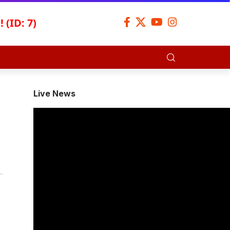
 (ID: 7)
Live News