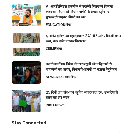
AI और डिजिटल तकनीक से बदलेगी बिहार की विकास
व्यवस्था, विधायकों-विधान पार्षदों के क्षमता वर्द्धन पर
मुख्यमंत्री सम्राट चौधरी का जोर
EDUCATION
बिहार
इमामगंज पुलिस का बड़ा एक्शन: 341.82 लीटर विदेशी शराब
जब्त, कार समेत तस्कर गिरफ्तार
CRIME
बिहार
नवगछिया में मध निषेध टीम पर वसूली और महिलाओं से
बदतमीजी का आरोप, विभाग ने आरोपों को बताया बेबुनियाद
NEWS
SHARABI
बिहार
25 दिनों तक गांव-गांव पहुंचेगा जागरूकता रथ, डायरिया से
बचाव का देगा संदेश
INDIA
NEWS
Stay Connected