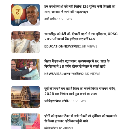
इन उपभोक्ताओं को नहीं मिलेगा 125 यूनिट फ्री बिजली का
लाभ, सरकार ने जारी की गाइडलाइन
अभी अभी
4.1K VIEWS
समस्तीपुर की बेटी डॉ. दीपाली महतो ने रचा इतिहास, UPSC
2025 में 36वां रैंक हासिल कर बनीं IAS
EDUCATION
NEWS
बिहार
2.8K VIEWS
बिहार में एक और मटुकनाथ, मुजफ्फरपुर में 60 साल के
प्रिंसिपल ने 28 वर्षीय टीचर से नेपाल में रचाई शादी
NEWS
VIRAL
अजब गजब
बिहार
2.6K VIEWS
पूर्वी चंपारण में बन रहा है विश्व का सबसे विराट रामायण मंदिर,
2028 तक निर्माण कार्य पूरा करने का लक्ष्य
धर्म
बिहार
स्पेशल स्टोरी
2.3K VIEWS
प्रेमी की इनकम टैक्स में लगी नौकरी तो प्रेमिका को पहचानने
से किया इनकार, प्रेमिका पहुंची थाने
फोटो स्टोरी
2.1K VIEWS