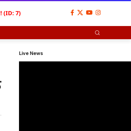
 (ID: 7)
Live News
े