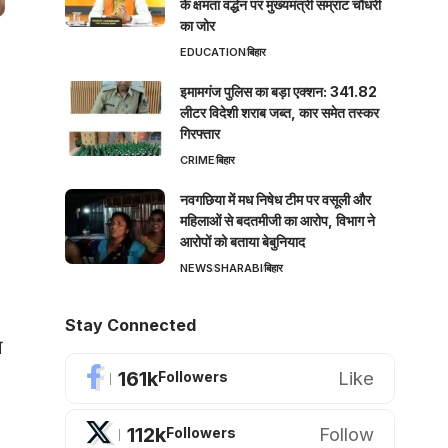
के क्षमता वर्द्धन पर मुख्यमंत्री सम्राट चौधरी
का जोर
EDUCATION
बिहार
इमामगंज पुलिस का बड़ा एक्शन: 341.82
लीटर विदेशी शराब जब्त, कार समेत तस्कर
गिरफ्तार
CRIME
बिहार
नवगछिया में मध निषेध टीम पर वसूली और
महिलाओं से बदतमीजी का आरोप, विभाग ने
आरोपों को बताया बेबुनियाद
NEWS
SHARABI
बिहार
Stay Connected
ा
161k
Like
Followers
112k
Follow
Followers