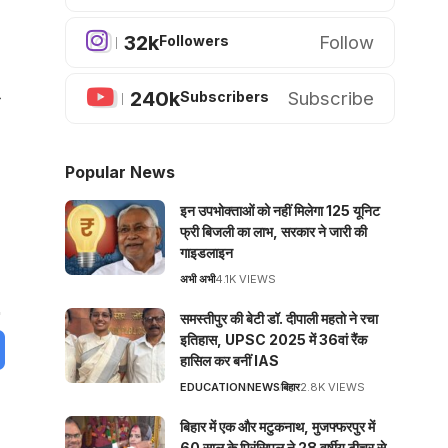
32k
Follow
Followers
240k
Subscribe
Subscribers
प
Popular News
इन उपभोक्ताओं को नहीं मिलेगा 125 यूनिट
फ्री बिजली का लाभ, सरकार ने जारी की
गाइडलाइन
अभी अभी
4.1K VIEWS
समस्तीपुर की बेटी डॉ. दीपाली महतो ने रचा
इतिहास, UPSC 2025 में 36वां रैंक
हासिल कर बनीं IAS
EDUCATION
NEWS
बिहार
2.8K VIEWS
बिहार में एक और मटुकनाथ, मुजफ्फरपुर में
60 साल के प्रिंसिपल ने 28 वर्षीय टीचर से