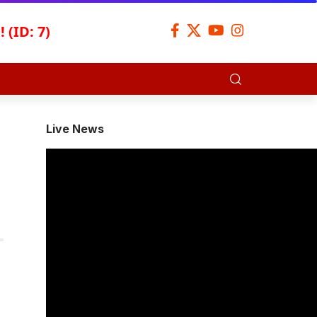
 (ID: 7)
Live News