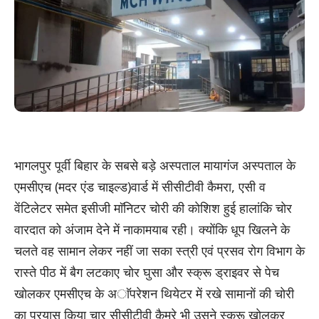
भागलपुर पूर्वी बिहार के सबसे बड़े अस्पताल मायागंज अस्पताल के
एमसीएच (मदर एंड चाइल्ड)वार्ड में सीसीटीवी कैमरा, एसी व
वेंटिलेटर समेत इसीजी माॅनिटर चाेरी की काेशिश हुई हालांकि चाेर
वारदात को अंजाम देने में नाकामयाब रही। क्याेंकि धूप खिलने के
चलते वह सामान लेकर नहीं जा सका स्त्री एवं प्रसव राेग विभाग के
रास्ते पीठ में बैग लटकाए चाेर घुसा और स्क्रू ड्राइवर से पेच
खाेलकर एमसीएच के अाॅपरेशन थियेटर में रखे सामानाें की चाेरी
का प्रयास किया चार सीसीटीवी कैमरे भी उसने स्क्रू खाेलकर