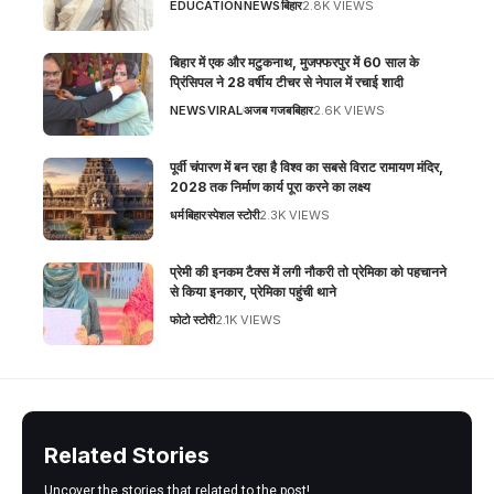
EDUCATION
NEWS
बिहार
2.8K VIEWS
बिहार में एक और मटुकनाथ, मुजफ्फरपुर में 60 साल के
प्रिंसिपल ने 28 वर्षीय टीचर से नेपाल में रचाई शादी
NEWS
VIRAL
अजब गजब
बिहार
2.6K VIEWS
पूर्वी चंपारण में बन रहा है विश्व का सबसे विराट रामायण मंदिर,
2028 तक निर्माण कार्य पूरा करने का लक्ष्य
धर्म
बिहार
स्पेशल स्टोरी
2.3K VIEWS
प्रेमी की इनकम टैक्स में लगी नौकरी तो प्रेमिका को पहचानने
से किया इनकार, प्रेमिका पहुंची थाने
फोटो स्टोरी
2.1K VIEWS
Related Stories
Uncover the stories that related to the post!