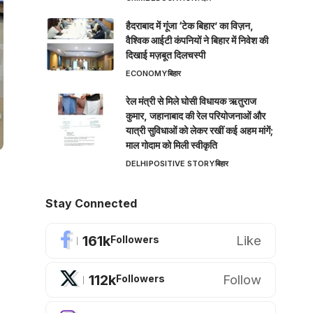
हैदराबाद में गूंजा ‘टेक बिहार’ का विज़न,
वैश्विक आईटी कंपनियों ने बिहार में निवेश की
दिखाई मज़बूत दिलचस्पी
ECONOMY
बिहार
रेल मंत्री से मिले घोसी विधायक ऋतुराज
कुमार, जहानाबाद की रेल परियोजनाओं और
यात्री सुविधाओं को लेकर रखीं कई अहम मांगें;
माल गोदाम को मिली स्वीकृति
DELHI
POSITIVE STORY
बिहार
Stay Connected
161k
Like
Followers
112k
Follow
Followers