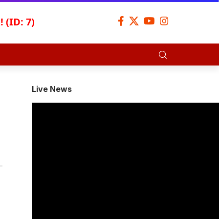
 (ID: 7)
Live News