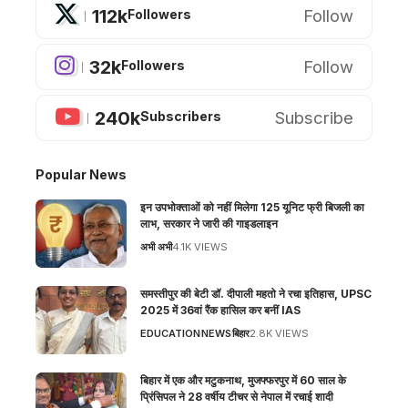
112k
Follow
Followers
32k
Follow
Followers
240k
Subscribe
Subscribers
Popular News
इन उपभोक्ताओं को नहीं मिलेगा 125 यूनिट फ्री बिजली का
लाभ, सरकार ने जारी की गाइडलाइन
अभी अभी
4.1K VIEWS
समस्तीपुर की बेटी डॉ. दीपाली महतो ने रचा इतिहास, UPSC
2025 में 36वां रैंक हासिल कर बनीं IAS
EDUCATION
NEWS
बिहार
2.8K VIEWS
बिहार में एक और मटुकनाथ, मुजफ्फरपुर में 60 साल के
प्रिंसिपल ने 28 वर्षीय टीचर से नेपाल में रचाई शादी