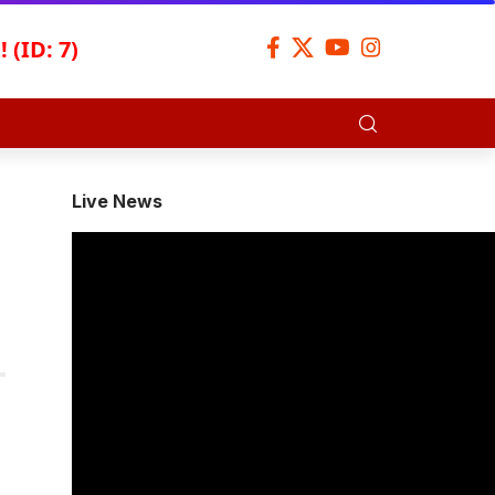
 (ID: 7)
Live News