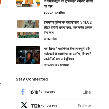
के क्षमता वर्द्धन पर मुख्यमंत्री सम्राट चौधरी
का जोर
EDUCATION
बिहार
इमामगंज पुलिस का बड़ा एक्शन: 341.82
लीटर विदेशी शराब जब्त, कार समेत तस्कर
गिरफ्तार
CRIME
बिहार
नवगछिया में मध निषेध टीम पर वसूली और
महिलाओं से बदतमीजी का आरोप, विभाग ने
आरोपों को बताया बेबुनियाद
NEWS
SHARABI
बिहार
Stay Connected
ख
161k
Like
Followers
112k
Follow
Followers