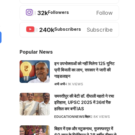
32k
Follow
Followers
240k
Subscribe
Subscribers
Popular News
इन उपभोक्ताओं को नहीं मिलेगा 125 यूनिट
फ्री बिजली का लाभ, सरकार ने जारी की
गाइडलाइन
अभी अभी
4.1K VIEWS
समस्तीपुर की बेटी डॉ. दीपाली महतो ने रचा
इतिहास, UPSC 2025 में 36वां रैंक
हासिल कर बनीं IAS
EDUCATION
NEWS
बिहार
2.8K VIEWS
बिहार में एक और मटुकनाथ, मुजफ्फरपुर में
60 साल के प्रिंसिपल ने 28 वर्षीय टीचर से