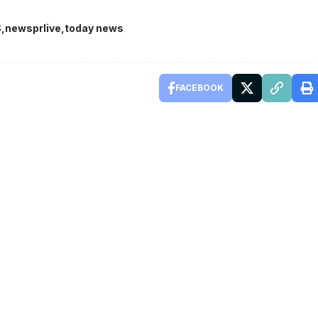
S
newsprlive
today news
FACEBOOK