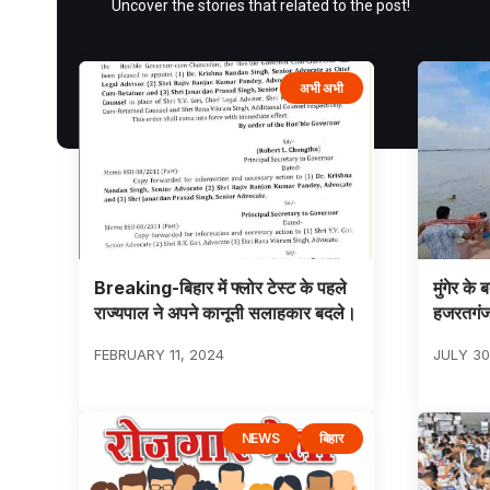
Uncover the stories that related to the post!
अभी अभी
Breaking-बिहार में फ्लोर टेस्ट के पहले
मुंगेर के
राज्यपाल ने अपने कानूनी सलाहकार बदले।
हजरतगंज 
FEBRUARY 11, 2024
JULY 30
NEWS
बिहार