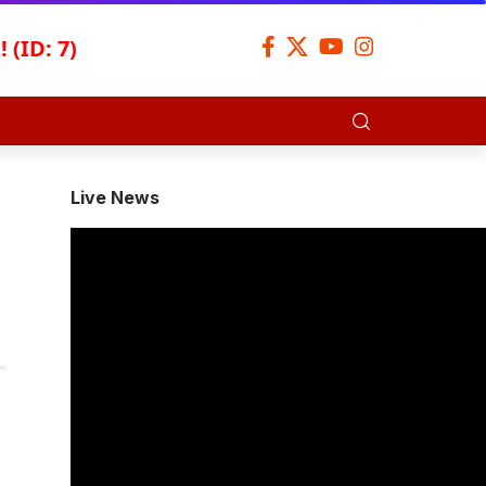
 (ID: 7)
Live News