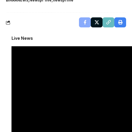
BIHARNEWS
Newspr live
newsprlive
Live News